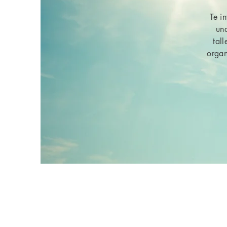
Te i
una
tal
organ