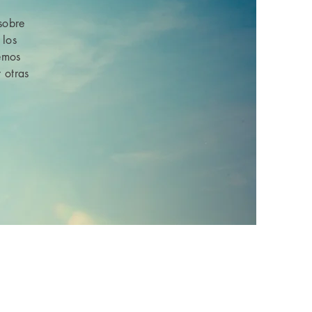
sobre
 los
demos
 otras