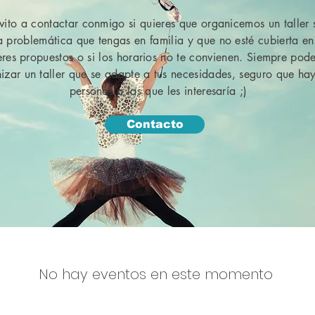
nvito a contactar conmigo si quieres que organicemos un taller 
 problemática que tengas en familia y que no esté cubierta en
leres propuestos o si los horarios no te convienen. Siempre po
izar un taller que se adapte a tus necesidades, seguro que hay
personas a las que les interesaría ;)
Contacto
No hay eventos en este momento