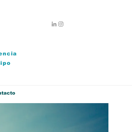
gencia
uipo
ntacto