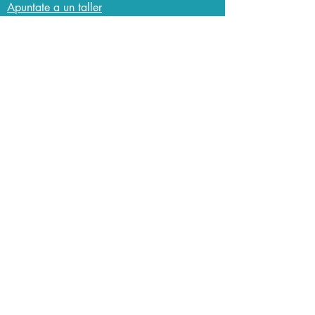
Apuntate a un taller
© Design by
L'Atelier des petits papiers
© Agile4Life - 2020